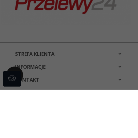
STREFA KLIENTA
INFORMACJE
KONTAKT
bestwear@bestwear.pl
Informacja o cookies
|
oprogramowanie sklepu internetowego