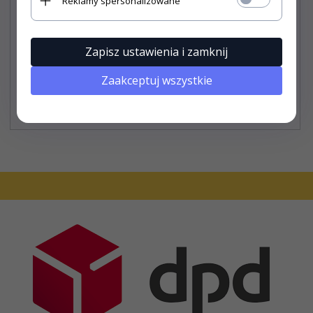
Reklamy spersonalizowane
Plandeka Basic Garage L1 Hatchback/Kombi 405-430 cm
Zapisz ustawienia i zamknij
Zaakceptuj wszystkie
137,
90
PLN*
* z podatkiem VAT