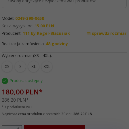
Zasoby dotyczące bezpieczeństwa i produktów
Model:
0249-399-9650
Koszt wysyłki od:
15.00 PLN
Producent:
111 by Kegel-Błażusiak
sprawdź rozmiar
Realizacja zamówienia:
48 godziny
Wybierz rozmiar (XS - 4XL):
XS
S
XL
XXL
Produkt dostępny!
180,
00
PLN*
286,20 PLN*
* z podatkiem VAT
Najniższa cena produktu z ostatnich 30 dni:
286.20 PLN