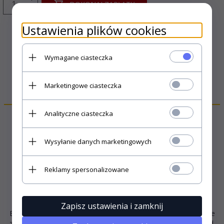
DOKONAJ ZAPŁATY
Ustawienia plików cookies
Wymagane ciasteczka
Marketingowe ciasteczka
OPIS PRODUKTU
Analityczne ciasteczka
Wysyłanie danych marketingowych
Reklamy spersonalizowane
PEWNOŚĆ I PRZYJEMNOŚĆ - w każdej pracy
Zapisz ustawienia i zamknij
Bluza dzianinowa z kapturem i podwyższoną stójką. Doskonale
zabezpiecza przed wiatrem oraz zapewnia nowoczesny wygląd.