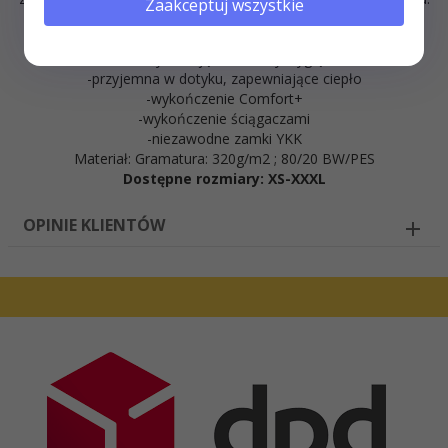
Zaakceptuj wszystkie
-Bluza zapinana na zamek kostkowy
-dwie pojemne kieszenie z przodu
-hafty nadające unikalny wyglą
-przyjemna w dotyku, zapewniające ciepło
-wykończenie Comfort+
-wykończenie ściągaczami
-niezawodne zamki YKK
Materiał: Gramatura: 320g/m2 ; 80/20 BW/PES
Dostępne rozmiary: XS-XXXL
OPINIE KLIENTÓW