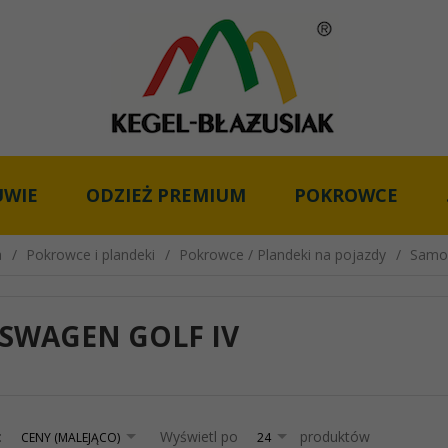
UWIE
ODZIEŻ PREMIUM
POKROWCE
a
Pokrowce i plandeki
Pokrowce / Plandeki na pojazdy
Samo
SWAGEN GOLF IV
sort
pop
:
Wyświetl po
produktów
CENY (MALEJĄCO)
24