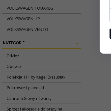
VOLKSWAGEN TOUAREG
VOLKSWAGEN UP
VOLKSWAGEN VENTO
KATEGORIE
Odzież
Obuwie
Kolekcja 111 by Kegel Błażusiak
Pokrowce i plandeki
Ochrona Głowy i Twarzy
Sprzęt i akcesoria do pracy na