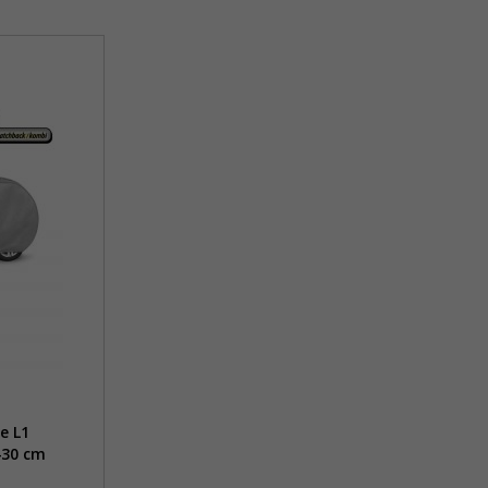
e L1
430 cm