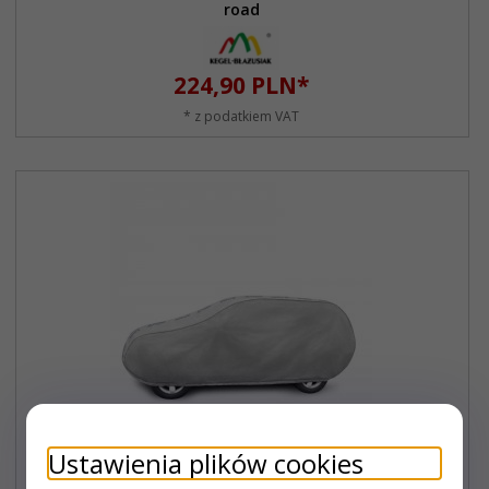
road
224,
90
PLN*
* z podatkiem VAT
Ustawienia plików cookies