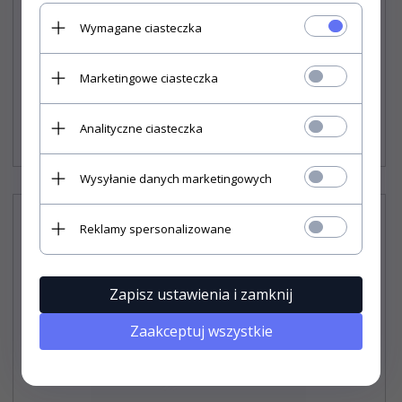
Wymagane ciasteczka
Pokrowiec na samochód BASIC GARAGE roz. L SUV/off-
road
Marketingowe ciasteczka
159,
90
PLN*
Analityczne ciasteczka
* z podatkiem VAT
Wysyłanie danych marketingowych
Reklamy spersonalizowane
Zapisz ustawienia i zamknij
Zaakceptuj wszystkie