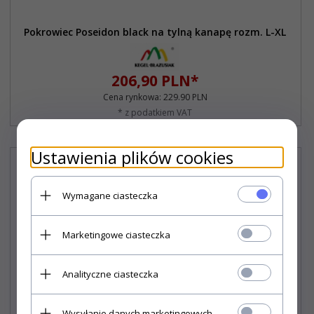
Pokrowiec Poseidon black na tylną kanapę rozm. L-XL
206,
90
PLN*
Cena rynkowa:
229.90 PLN
* z podatkiem VAT
Ustawienia plików cookies
Wymagane ciasteczka
Marketingowe ciasteczka
Analityczne ciasteczka
Wysyłanie danych marketingowych