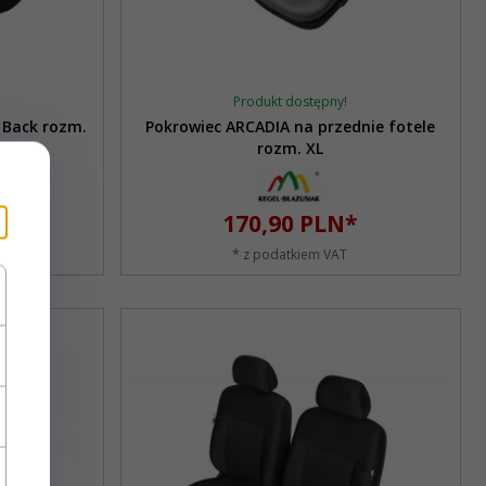
Produkt dostępny!
 Back rozm.
Pokrowiec ARCADIA na przednie fotele
rozm. XL
170,
90
PLN*
* z podatkiem VAT