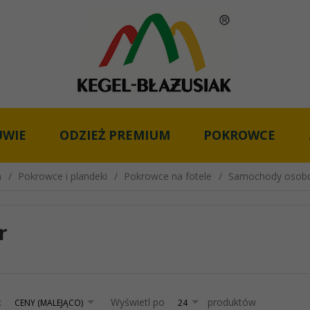
UWIE
ODZIEŻ PREMIUM
POKROWCE
a
Pokrowce i plandeki
Pokrowce na fotele
Samochody osob
r
sort
pop
:
Wyświetl po
produktów
CENY (MALEJĄCO)
24