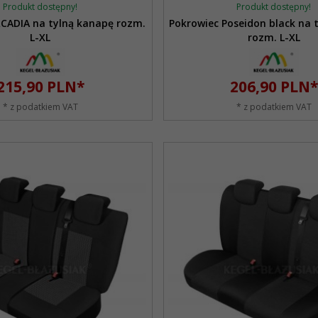
Produkt dostępny!
Produkt dostępny!
CADIA na tylną kanapę rozm.
Pokrowiec Poseidon black na 
L-XL
rozm. L-XL
215,
90
PLN*
206,
90
PLN*
* z podatkiem VAT
* z podatkiem VAT