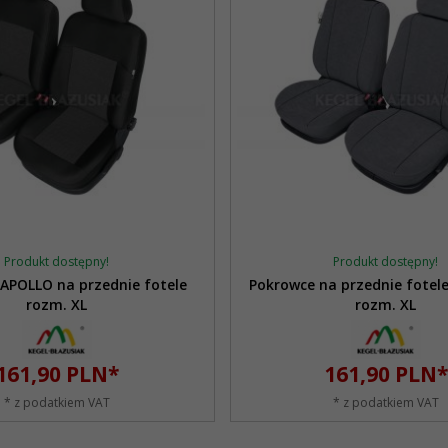
Produkt dostępny!
Produkt dostępny!
 APOLLO na przednie fotele
Pokrowce na przednie fotel
rozm. XL
rozm. XL
161,
90
PLN*
161,
90
PLN*
* z podatkiem VAT
* z podatkiem VAT