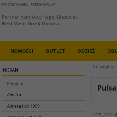
PORÓWNYWARKA
PRZECHOWALNIA
Partner handlowy Kegel-Błażusiak

Best Wear Guzik Dorota
NOWOŚCI
OUTLET
ODZIEŻ
OB
Strona główn
NISSAN
Peugeot
Pulsa
Almera
Almera I do 1999
Sortuj według