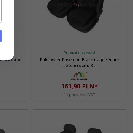
Produkt dostępny!
e Scotland
Pokrowiec Poseidon Black na przednie
fotele rozm. XL
161,
90
PLN*
* z podatkiem VAT