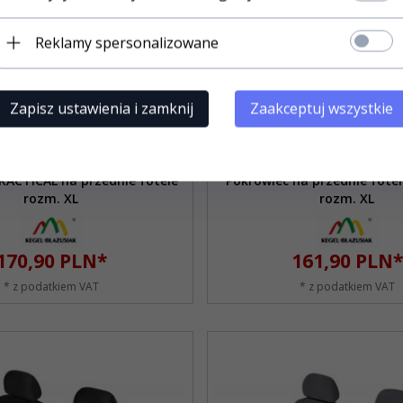
Reklamy spersonalizowane
Zapisz ustawienia i zamknij
Zaakceptuj wszystkie
Produkt dostępny!
Produkt dostępny!
RACTICAL na przednie fotele
Pokrowiec na przednie fotel
rozm. XL
rozm. XL
170,
90
PLN*
161,
90
PLN*
* z podatkiem VAT
* z podatkiem VAT