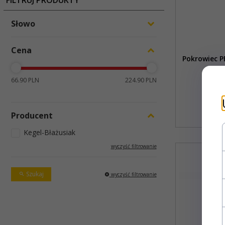
FILTRUJ PRODUKTY
Słowo
Cena
Pokrowiec P
66.90 PLN
224.90 PLN
Producent
Kegel-Błażusiak
wyczyść filtrowanie
Szukaj
wyczyść filtrowanie