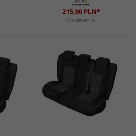
215,
90
PLN*
* z podatkiem VAT