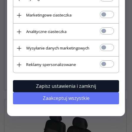
Marketingowe ciasteczka
Analityczne ciasteczka
Wysyłanie danych marketingowych
Pokrowiec Poseidon Black na przednie fotele rozm. L
Reklamy spersonalizowane
161,
90
PLN*
* z podatkiem VAT
Zapisz ustawienia i zamknij
Zaakceptuj wszystkie