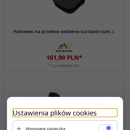
Pokrowiec na przednie siedzenie Scotland rozm. L
161,
90
PLN*
* z podatkiem VAT
Ustawienia plików cookies
Wymagane ciasteczka