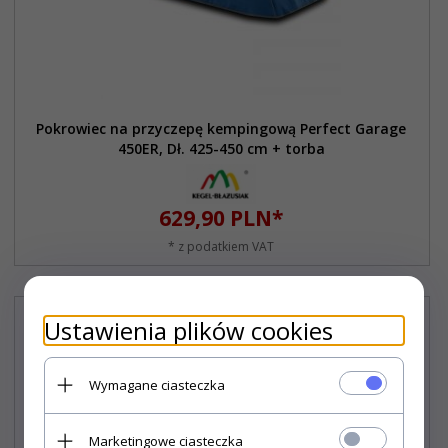
Pokrowiec na przyczepę kempingową Perfect Garage
450ER, Dł. 425-450 cm + torba
629,
90
PLN*
* z podatkiem VAT
Ustawienia plików cookies
Wymagane ciasteczka
Marketingowe ciasteczka