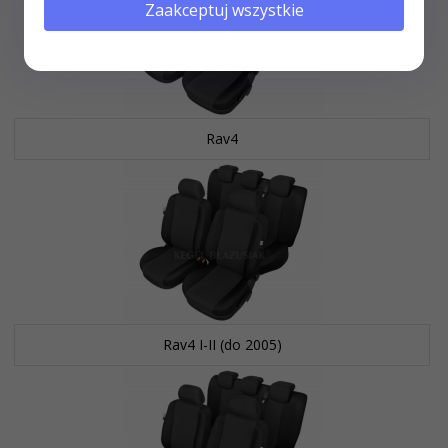
Zaakceptuj wszystkie
Rav4
Rav4 I-II (do 2005)