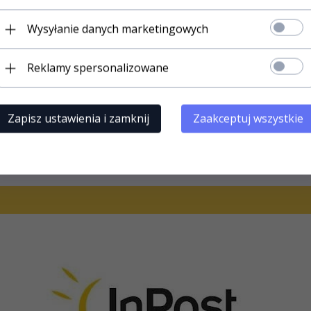
Wysyłanie danych marketingowych
203,
30
PLN*
na rynkowa:
225.90 PLN
Reklamy spersonalizowane
* z podatkiem VAT
Zapisz ustawienia i zamknij
Zaakceptuj wszystkie