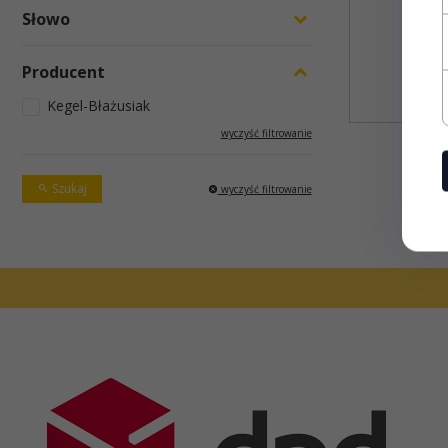
Słowo
Producent
Ce
Kegel-Błażusiak
wyczyść filtrowanie
Szukaj
wyczyść filtrowanie