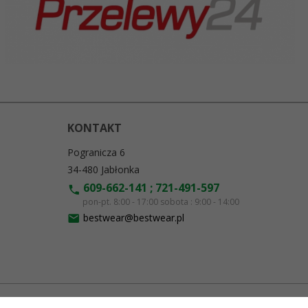
KONTAKT
Pogranicza 6
34-480
Jabłonka
609-662-141 ; 721-491-597
pon-pt. 8:00 - 17:00 sobota : 9:00 - 14:00
bestwear@bestwear.pl
Informacja o cookies
|
oprogramowanie sklepu internetowego