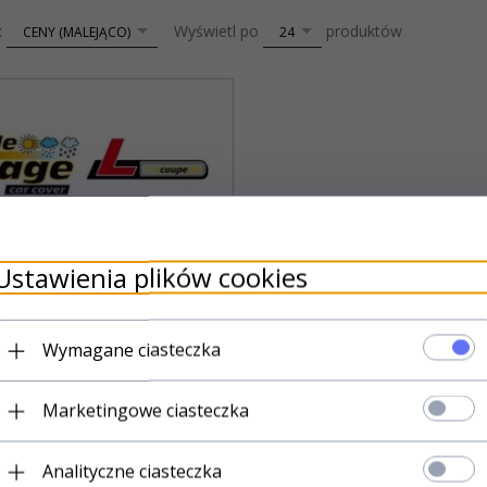
sort
pop
:
Wyświetl po
produktów
CENY (MALEJĄCO)
24
Ustawienia plików cookies
Wymagane ciasteczka
Marketingowe ciasteczka
Produkt dostępny!
Analityczne ciasteczka
ile Garage L coupe