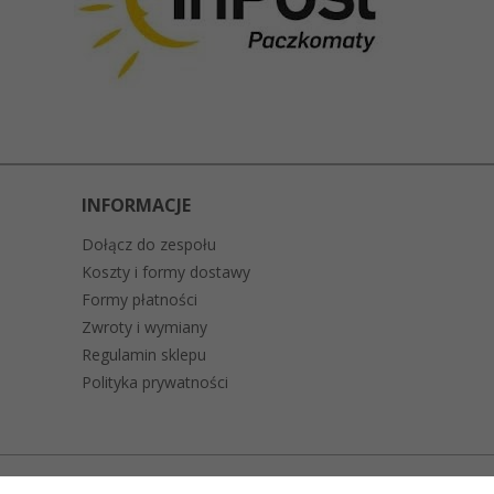
INFORMACJE
Dołącz do zespołu
Koszty i formy dostawy
Formy płatności
Zwroty i wymiany
Regulamin sklepu
Polityka prywatności