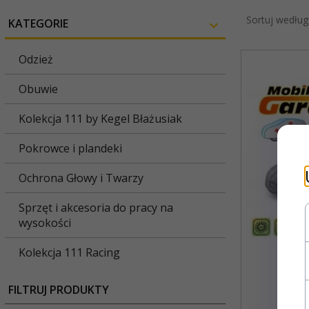
Sortuj według
KATEGORIE
Odzież
Obuwie
Kolekcja 111 by Kegel Błażusiak
Pokrowce i plandeki
Ochrona Głowy i Twarzy
Sprzęt i akcesoria do pracy na
wysokości
Kolekcja 111 Racing
FILTRUJ PRODUKTY
Mob