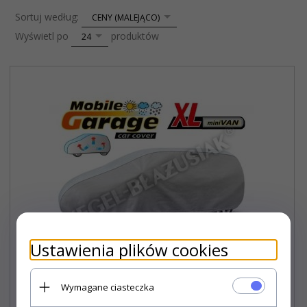
sort
Sortuj według:
CENY (MALEJĄCO)
pop
Wyświetl po
produktów
24
Ustawienia plików cookies
Wymagane ciasteczka
Pokrowiec na samochód MOBILE GARAGE roz. XL mini