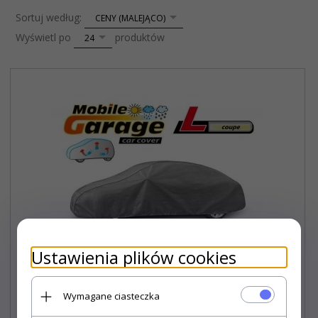
sort
Sortuj według:
CENY (MALEJĄCO)
pop
Wyświetl po
produktów
24
Ustawienia plików cookies
Wymagane ciasteczka
Mobile Garage L coupe