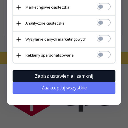
Marketingowe ciasteczka
203,
30
PLN*
Analityczne ciasteczka
Cena rynkowa:
225.90 PLN
* z podatkiem VAT
Wysyłanie danych marketingowych
Reklamy spersonalizowane
Zapisz ustawienia i zamknij
Zaakceptuj wszystkie