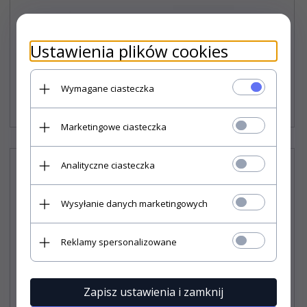
Pokrowiec na samochód OPTIMAL GARAGE roz. L2
Ustawienia plików cookies
hatchback/kombi
Wymagane ciasteczka
159,
90
PLN*
* z podatkiem VAT
Marketingowe ciasteczka
Analityczne ciasteczka
Wysyłanie danych marketingowych
Reklamy spersonalizowane
Zapisz ustawienia i zamknij