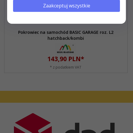
Zaakceptuj wszystkie
Pokrowiec na samochód BASIC GARAGE roz. L2
hatchback/kombi
143,
90
PLN*
* z podatkiem VAT