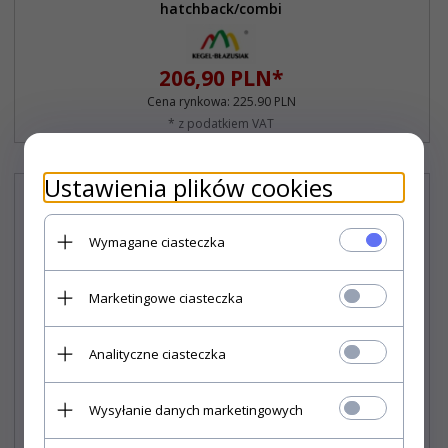
hatchback/combi
206,
90
PLN*
Cena rynkowa:
225.90 PLN
* z podatkiem VAT
Ustawienia plików cookies
Wymagane ciasteczka
Marketingowe ciasteczka
Analityczne ciasteczka
Wysyłanie danych marketingowych