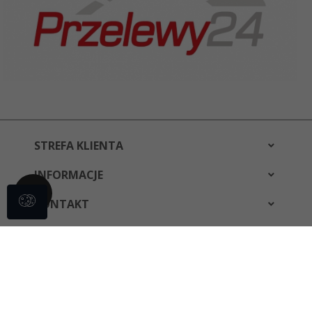
STREFA KLIENTA
INFORMACJE
KONTAKT
bestwear@bestwear.pl