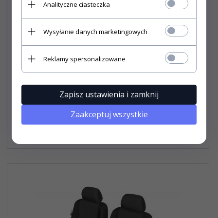
Analityczne ciasteczka
Wysyłanie danych marketingowych
Reklamy spersonalizowane
Pokrowce na przednie fotele ELEGANCE rozm. XL
Zapisz ustawienia i zamknij
Zaakceptuj wszystkie
161,
90
PLN*
* z podatkiem VAT