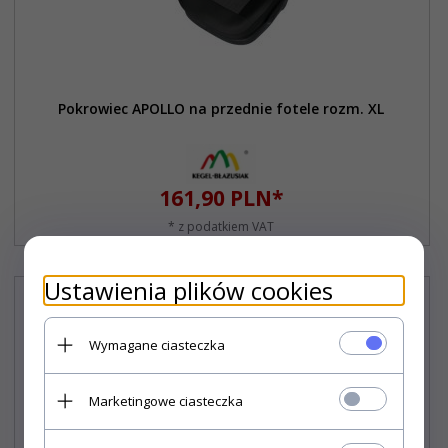
Pokrowiec APOLLO na przednie fotele rozm. XL
161,
90
PLN*
* z podatkiem VAT
Ustawienia plików cookies
Wymagane ciasteczka
Marketingowe ciasteczka