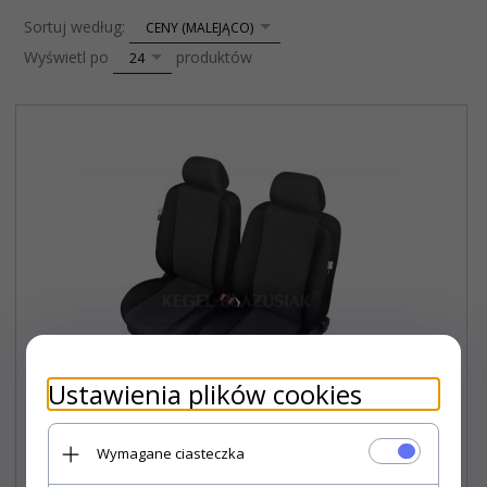
sort
Sortuj według:
CENY (MALEJĄCO)
pop
Wyświetl po
produktów
24
Ustawienia plików cookies
Wymagane ciasteczka
Pokrowiec ARES Super Air Bag Front rozm. M