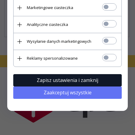
Marketingowe ciasteczka
158,
30
PLN*
Analityczne ciasteczka
Cena rynkowa:
159.90 PLN
* z podatkiem VAT
Wysyłanie danych marketingowych
Reklamy spersonalizowane
Zapisz ustawienia i zamknij
Zaakceptuj wszystkie