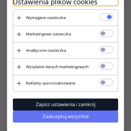
Ustawienia plików cookies
Wymagane ciasteczka
Marketingowe ciasteczka
Analityczne ciasteczka
Wysyłanie danych marketingowych
Pokrowiec ARCADIA na przednie fotele rozm. L
Reklamy spersonalizowane
170,
90
PLN*
* z podatkiem VAT
Zapisz ustawienia i zamknij
Zaakceptuj wszystkie