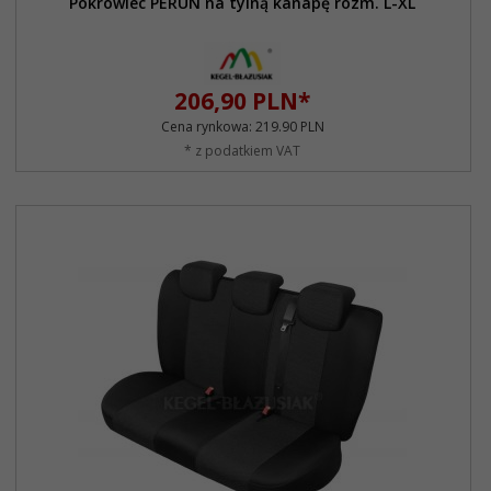
Pokrowiec PERUN na tylną kanapę rozm. L-XL
206,
90
PLN*
Cena rynkowa:
219.90 PLN
* z podatkiem VAT