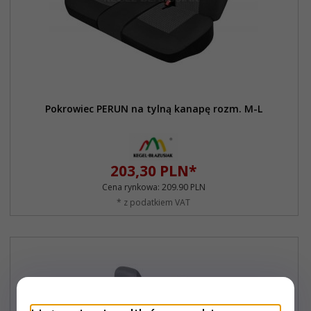
Pokrowiec PERUN na tylną kanapę rozm. M-L
203,
30
PLN*
Cena rynkowa:
209.90 PLN
* z podatkiem VAT