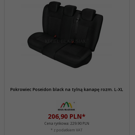
Pokrowiec Poseidon black na tylną kanapę rozm. L-XL
206,
90
PLN*
Cena rynkowa:
229.90 PLN
* z podatkiem VAT