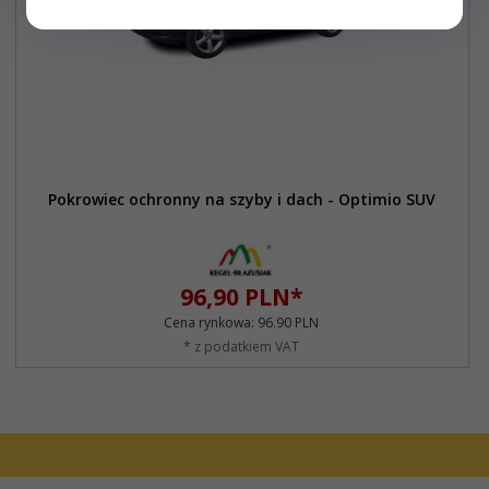
Pokrowiec ochronny na szyby i dach - Optimio SUV
96,
90
PLN*
Cena rynkowa:
96.90 PLN
* z podatkiem VAT