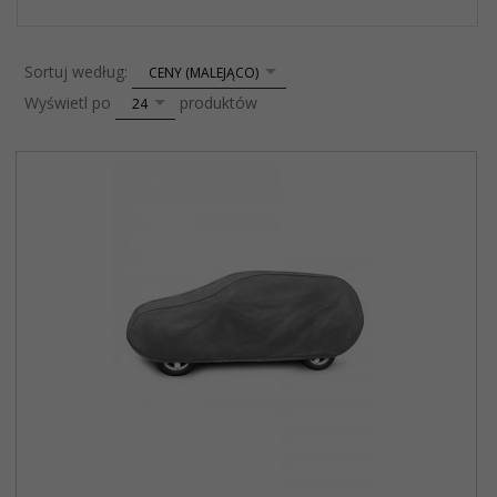
sort
Sortuj według:
CENY (MALEJĄCO)
pop
Wyświetl po
produktów
24