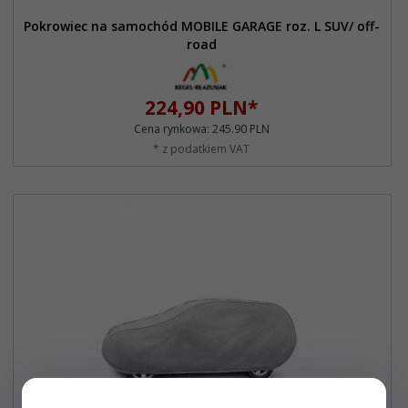
Pokrowiec na samochód MOBILE GARAGE roz. L SUV/ off-
road
224,
90
PLN*
Cena rynkowa:
245.90 PLN
* z podatkiem VAT