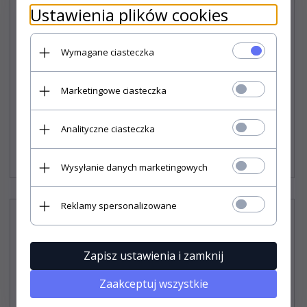
Ustawienia plików cookies
Wymagane ciasteczka
Pokrowiec na samochód BASIC GARAGE roz. L SUV/off-
road
Marketingowe ciasteczka
Analityczne ciasteczka
159,
90
PLN*
* z podatkiem VAT
Wysyłanie danych marketingowych
Reklamy spersonalizowane
Zapisz ustawienia i zamknij
Zaakceptuj wszystkie