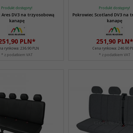
Produkt dostępny!
Produkt dostępny!
 Ares DV3 na trzyosobową
Pokrowiec Scotland DV3 na 
kanapę
kanapę
251,
90
PLN*
251,
90
PLN*
na rynkowa:
236.90 PLN
Cena rynkowa:
246.90 P
* z podatkiem VAT
* z podatkiem VAT