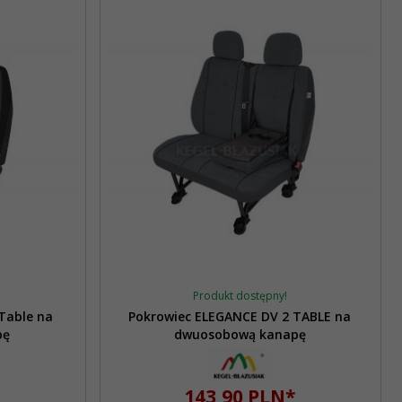
Produkt dostępny!
 Table na
Pokrowiec ELEGANCE DV 2 TABLE na
pę
dwuosobową kanapę
143,
90
PLN*