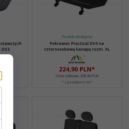
Produkt dostępny!
ostawczych
Pokrowiec Practical DV4 na
E DV3
czteroosobową kanapę rozm. XL
224,
90
PLN*
LN
Cena rynkowa:
205.90 PLN
* z podatkiem VAT