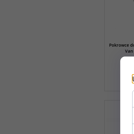
Pokrowce d
Van 