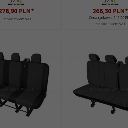
278,
90
PLN*
266,
30
PLN*
Cena rynkowa:
242.90 P
* z podatkiem VAT
* z podatkiem VAT