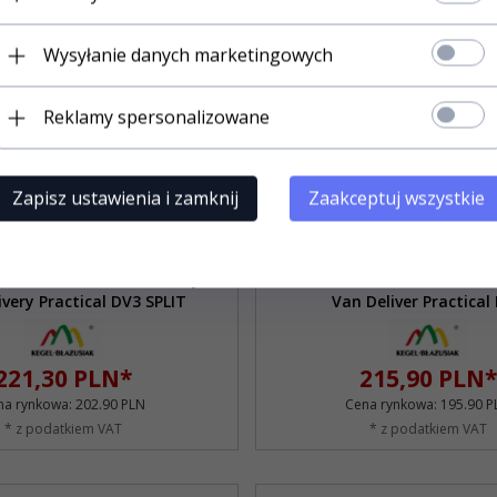
Wysyłanie danych marketingowych
Reklamy spersonalizowane
Zapisz ustawienia i zamknij
Zaakceptuj wszystkie
Produkt dostępny!
Produkt dostępny!
o samochodów dostawczych
Pokrowce do samochodów d
ivery Practical DV3 SPLIT
Van Deliver Practical
221,
30
PLN*
215,
90
PLN*
na rynkowa:
202.90 PLN
Cena rynkowa:
195.90 P
* z podatkiem VAT
* z podatkiem VAT