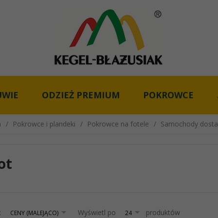
UWIE
ODZIEŻ PREMIUM
POKROWCE
a
Pokrowce i plandeki
Pokrowce na fotele
Samochody dost
ot
sort
pop
:
Wyświetl po
produktów
CENY (MALEJĄCO)
24