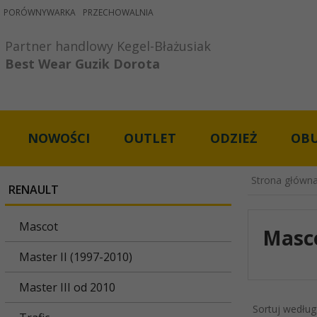
PORÓWNYWARKA
PRZECHOWALNIA
Partner handlowy Kegel-Błażusiak

Best Wear Guzik Dorota
NOWOŚCI
OUTLET
ODZIEŻ
OB
Strona główn
RENAULT
Mascot
Masc
Master II (1997-2010)
Master III od 2010
Sortuj według