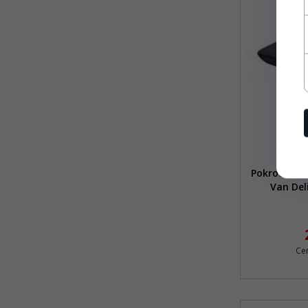
Pokrowce d
Van Del
Ce