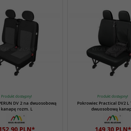
Produkt dostępny!
Produkt dostępny!
 PERUN DV 2 na dwuosobową
Pokrowiec Practical DV2 L
kanapę rozm. L
dwuosobową kana
152,
90
PLN*
149,
30
PLN*