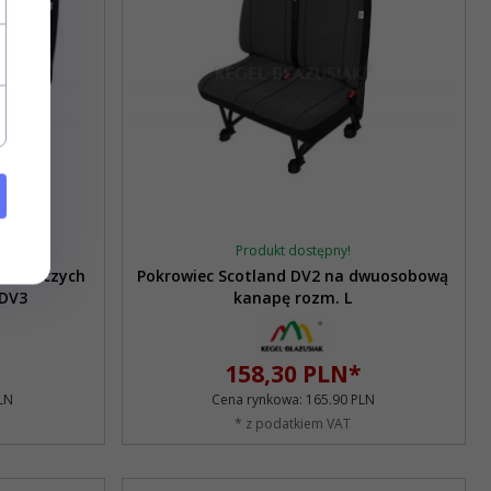
Produkt dostępny!
ostawczych
Pokrowiec Scotland DV2 na dwuosobową
 DV3
kanapę rozm. L
158,
30
PLN*
LN
Cena rynkowa:
165.90 PLN
* z podatkiem VAT