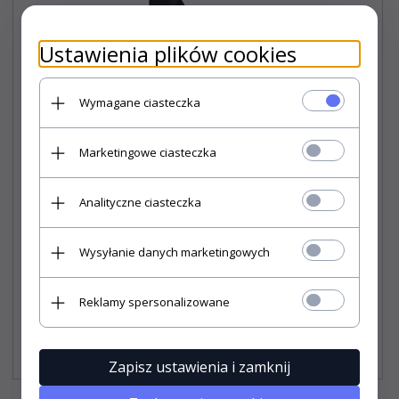
Ustawienia plików cookies
Wymagane ciasteczka
Marketingowe ciasteczka
Analityczne ciasteczka
Wysyłanie danych marketingowych
Pokrowiec APOLLO na przednie fotele rozm. L
Reklamy spersonalizowane
161,
90
PLN*
* z podatkiem VAT
Zapisz ustawienia i zamknij