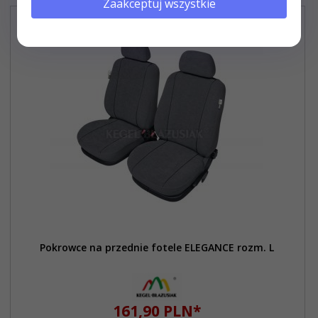
Zaakceptuj wszystkie
Pokrowce na przednie fotele ELEGANCE rozm. L
161,
90
PLN*