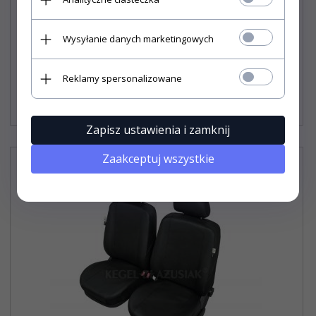
Pokrowiec ARCADIA na przednie fotele rozm. L
Wysyłanie danych marketingowych
Reklamy spersonalizowane
170,
90
PLN*
* z podatkiem VAT
Zapisz ustawienia i zamknij
Zaakceptuj wszystkie