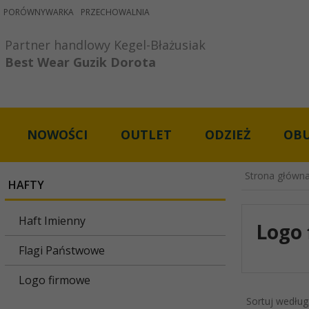
PORÓWNYWARKA
PRZECHOWALNIA
Partner handlowy Kegel-Błażusiak

Best Wear Guzik Dorota
NOWOŚCI
OUTLET
ODZIEŻ
OB
Strona główn
HAFTY
Haft Imienny
Logo
Flagi Państwowe
Logo firmowe
Sortuj według