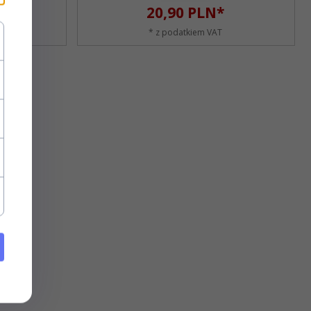
20,
90
PLN*
* z podatkiem VAT