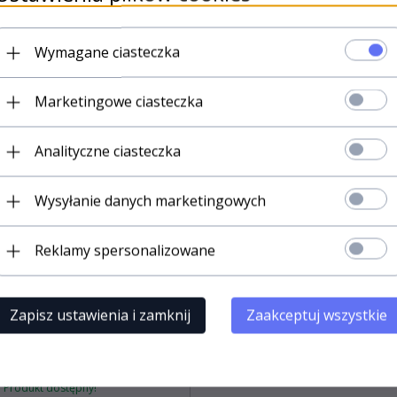
67,
65
PLN*
34,
20
PLN*
* z podatkiem VAT
* z podatkiem VAT
Wymagane ciasteczka
Marketingowe ciasteczka
Analityczne ciasteczka
Wysyłanie danych marketingowych
Reklamy spersonalizowane
Zapisz ustawienia i zamknij
Zaakceptuj wszystkie
Produkt dostępny!