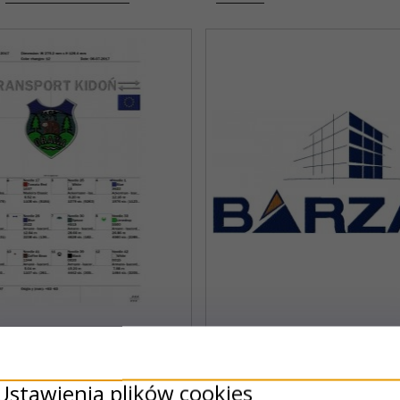
Produkt dostępny!
Produkt dostępny!
rogram Hafciarski
Haft - do 200 cm
Ustawienia plików cookies