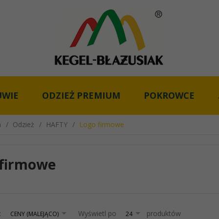
UWIE
ODZIEŻ PREMIUM
POKROWCE
a
Odzież
HAFTY
Logo firmowe
 firmowe
sort
pop
:
Wyświetl po
produktów
CENY (MALEJĄCO)
24