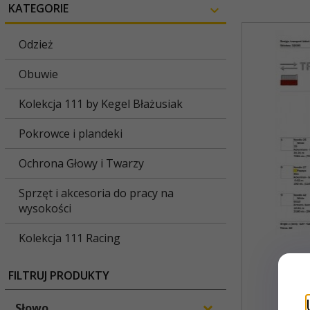
KATEGORIE
Odzież
Obuwie
Kolekcja 111 by Kegel Błażusiak
Pokrowce i plandeki
Ochrona Głowy i Twarzy
Sprzęt i akcesoria do pracy na
wysokości
Kolekcja 111 Racing
P
FILTRUJ PRODUKTY
Słowo