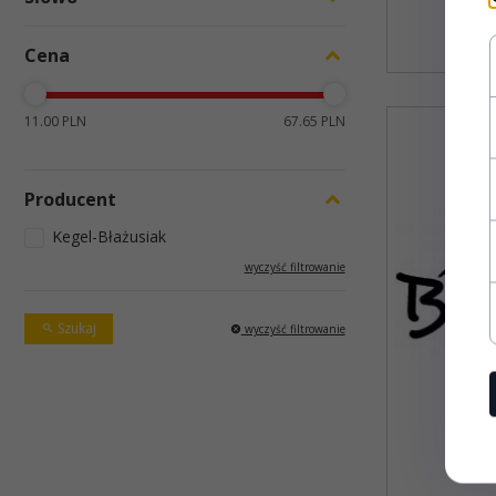
Cena
11.00 PLN
67.65 PLN
Producent
Kegel-Błażusiak
wyczyść filtrowanie
Szukaj
wyczyść filtrowanie