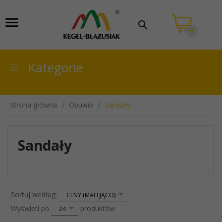
0
Kategorie
Strona główna
Obuwie
Sandały
Sandały
sort
Sortuj według:
CENY (MALEJĄCO)
pop
Wyświetl po
produktów
24