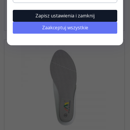
Zapisz ustawienia i zamknij
132,
00
PLN*
* z podatkiem VAT
Zaakceptuj wszystkie