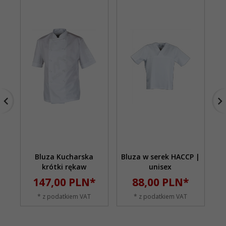
Bluza Kucharska
Bluza w serek HACCP |
S
krótki rękaw
unisex
147,
00
PLN*
88,
00
PLN*
* z podatkiem VAT
* z podatkiem VAT