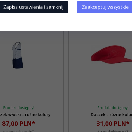
Zapisz ustawienia i zamknij
Zaakceptuj wszystkie
Produkt dostępny!
Produkt dostępny!
zek włoski - różne kolory
Daszek - różne kolo
87,
00
PLN*
31,
00
PLN*
* z podatkiem VAT
* z podatkiem VAT