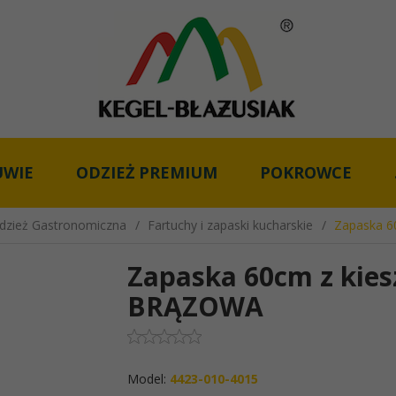
UWIE
ODZIEŻ PREMIUM
POKROWCE
dzież Gastronomiczna
Fartuchy i zapaski kucharskie
Zapaska 6
Zapaska 60cm z kie
BRĄZOWA
Model:
4423-010-4015