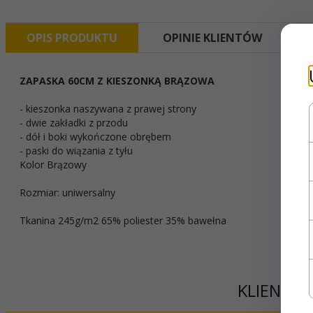
OPIS PRODUKTU
OPINIE KLIENTÓW
ZAPASKA 60CM Z KIESZONKĄ BRĄZOWA
- kieszonka naszywana z prawej strony
- dwie zakładki z przodu
- dół i boki wykończone obrębem
- paski do wiązania z tyłu
Kolor Brązowy
Rozmiar: uniwersalny
Tkanina 245g/m2 65% poliester 35% bawełna
KLIENCI,