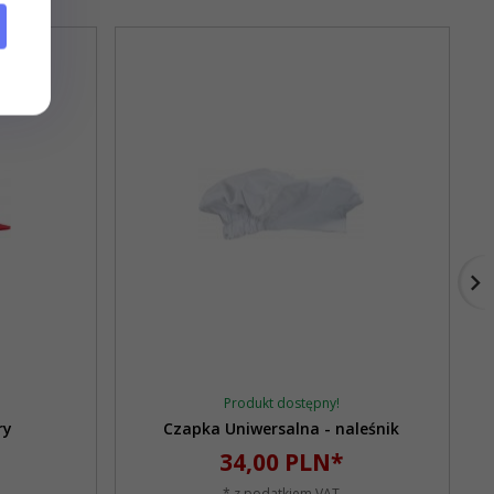
Produkt dostępny!
ry
Czapka Uniwersalna - naleśnik
34,
00
PLN*
* z podatkiem VAT