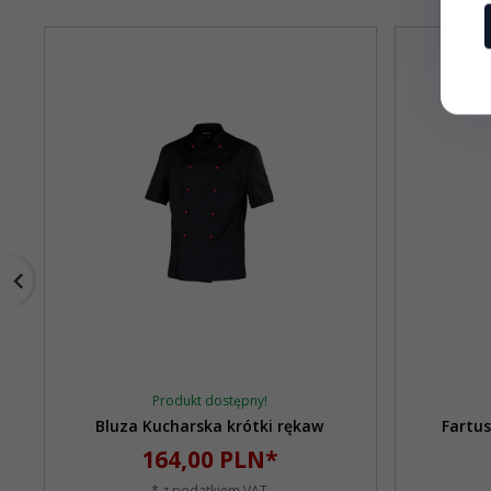
Produkt dostępny!
Bluza Kucharska krótki rękaw
Fartus
164,
00
PLN*
* z podatkiem VAT