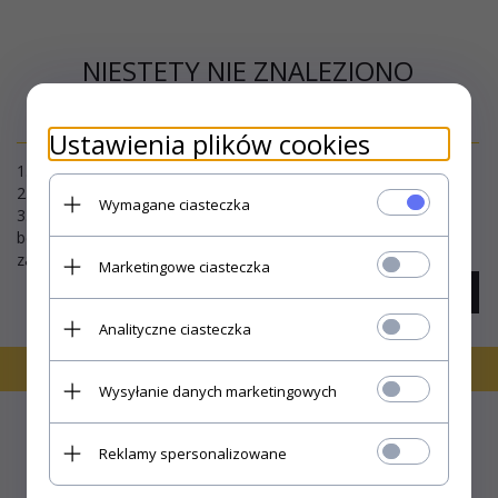
NIESTETY NIE ZNALEZIONO
PRODUKTU!
Ustawienia plików cookies
1. Sprawdź poprawność zapytania i spróbuj ponownie.
2. Ogranicz szukane słowa do jednego lub dwóch.
Wymagane ciasteczka
3. Podaj ogólną nazwę produktu, którego szukasz. Później
będziesz mógł ograniczyć wyniki wyszukiwania korzystając z
zaawansowanych filtrów.
Marketingowe ciasteczka
szukanie zaawansowane
Analityczne ciasteczka
Wysyłanie danych marketingowych
Reklamy spersonalizowane