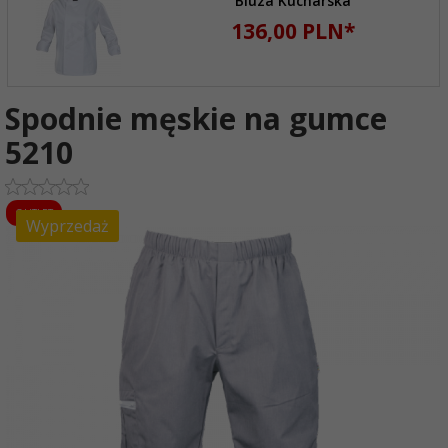
Bluza Kucharska
136,
00
PLN*
Spodnie męskie na gumce
5210
OUTLET
Wyprzedaż