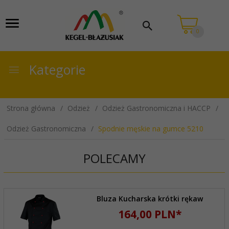
0
Kategorie
Strona główna
Odzież
Odzież Gastronomiczna i HACCP
Odzież Gastronomiczna
Spodnie męskie na gumce 5210
POLECAMY
Bluza Kucharska krótki rękaw
164,
00
PLN*