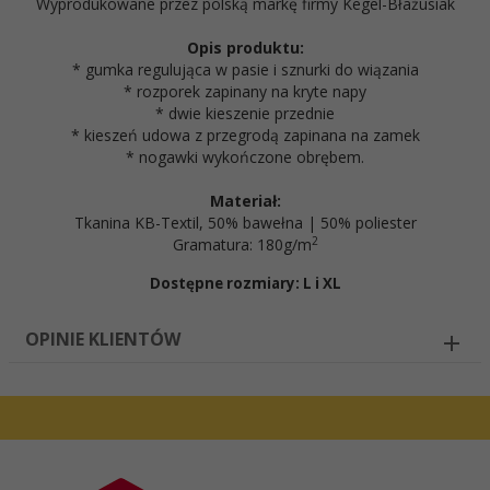
Wyprodukowane przez polską markę firmy Kegel-Błażusiak
Opis produktu:
* gumka regulująca w pasie i sznurki do wiązania
* rozporek zapinany na kryte napy
* dwie kieszenie przednie
* kieszeń udowa z przegrodą zapinana na zamek
* nogawki wykończone obrębem.
Materiał:
Tkanina KB-Textil, 50% bawełna | 50% poliester
2
Gramatura: 180g/m
Dostępne rozmiary: L i XL
OPINIE KLIENTÓW