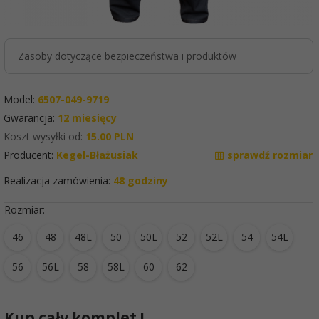
Zasoby dotyczące bezpieczeństwa i produktów
Model:
6507-049-9719
Gwarancja:
12 miesięcy
Koszt wysyłki od:
15.00 PLN
Producent:
Kegel-Błażusiak
sprawdź rozmiar
Realizacja zamówienia:
48 godziny
Rozmiar:
46
48
48L
50
50L
52
52L
54
54L
56
56L
58
58L
60
62
Kup cały komplet !