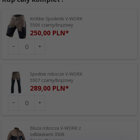
Krótkie Spodenki V-WORK
5506 czarny/brązowy
250,
00
PLN*
Ilość
dla
produktu
Rozmiar:
1001
46
48
50
52
54
56
58
60
Spodnie robocze V-WORK
5507 czarny/brązowy
62
289,
00
PLN*
Ilość
dla
produktu
Rozmiar:
1013
46S
46
46L
48S
48
48L
50S
50
Bluza robocza V-WORK z
odblaskami 3506
50L
52
52L
54S
54
54L
56S
56