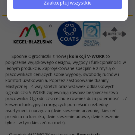
Zaakceptuj wszystkie
OPIS PRODUKTU
Spodnie Ogrodniczki z nowej
kolekcji V-WORK
to
połączenie wyjątkowego designu, wygody i funkcjonalności w
jednym produkcie. Zaprojektowane specjalnie z myślą o
pracownikach ceniących sobie wygodę, swobodę ruchów i
komfort użytkowania. Poprzez zastosowanie tkaniny
elastycznej - 4 way stretch oraz wstawek odblaskowych
ogrodniczki V-WORK zapewniają również bezpieczeństwo
pracownika. Ogrodniczki cechuje również duża pojemność - .7
kieszeni funkcyjnych mogących pomieścić niezbędny
asortyment i narzędzia (dwie kieszenie przednie, kieszeń
przednia na karczku, dwie kieszenie udowe, dwie kieszenie
tylne - w tym kieszeń na metr).
Ogrodniczki V-WORK występują w
6 wersjach